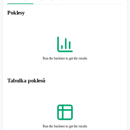
Tabulka poklesů
Run the backtest to get the results
Simulace Monte Carlo
Simulace Monte Carlo
je statistická metoda používaná k prognózování
výnosů portfolia generováním širokého spektra potenciálních výsledků
pomocí náhodného výběru z historických dat cen aktiv. Pomáhá
investorům posoudit potenciální riziko a výnos portfolia za různých
tržních podmínek. Simulace bere v úvahu počáteční investici a volitelně
simuluje scénáře peněžních toků, jako jsou pravidelné vklady, pevné