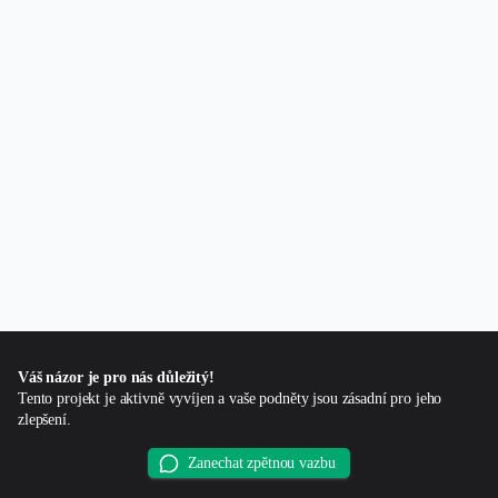
Váš názor je pro nás důležitý!
Tento projekt je aktivně vyvíjen a vaše podněty jsou zásadní pro jeho
zlepšení.
Zanechat zpětnou vazbu
Produkt
Backtesting portfolia
Optimalizace portfolia