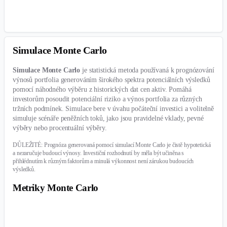
výběry nebo procentuální výběry.
DŮLEŽITÉ: Prognóza generovaná pomocí simulací Monte Carlo je čistě hypotetická
a nezaručuje budoucí výnosy. Investiční rozhodnutí by měla být učiněna s
přihlédnutím k různým faktorům a minulá výkonnost není zárukou budoucích
výsledků.
Metriky Monte Carlo
Run the backtest to get the results
Graf cen
Histogram
Simulované ceny portfolia