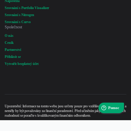
Upozornění: Informace na tomto webu jsou určeny pouze pro vzdělávací a zábavní účely a
neměly by být považovány za finanční poradenství. Před učiněním jakýchkoli investičních
rozhodnutí se poraďte s kvalifikovaným finančním odborníkem.
© 2023 - 2026 PortfolioMetrics
CS
Podmínky služby
Zásady ochrany soukromí
Zásady cookies
Časté dotazy