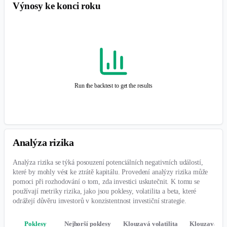
Analýza rizika
Analýza rizika se týká posouzení potenciálních negativních událostí,
které by mohly vést ke ztrátě kapitálu. Provedení analýzy rizika může
pomoci při rozhodování o tom, zda investici uskutečnit. K tomu se
používají metriky rizika, jako jsou poklesy, volatilita a beta, které
odrážejí důvěru investorů v konzistentnost investiční strategie.
Poklesy
Nejhorší poklesy
Klouzavá volatilita
Klouzavá be
Poklesy
Run the backtest to get the results