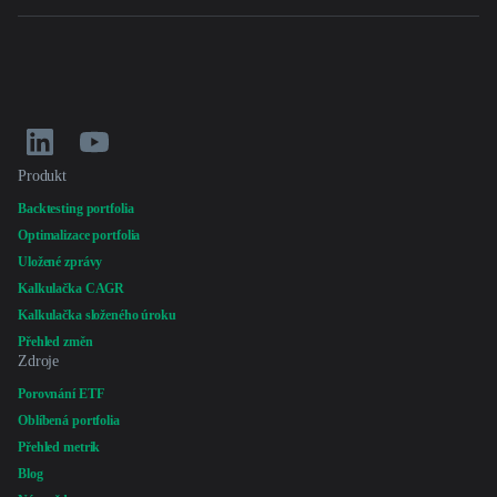
Uložené zprávy
Kalkulačka CAGR
Kalkulačka složeného úroku
Přehled změn
Zdroje
Porovnání ETF
Oblíbená portfolia
Přehled metrik
Blog
Nápověda
Srovnání s Portfolio Visualizer
Srovnání s Nitrogen
Srovnání s Curvo
Společnost
O nás
Ceník
Partnerství
Přihlásit se
Vytvořit bezplatný účet