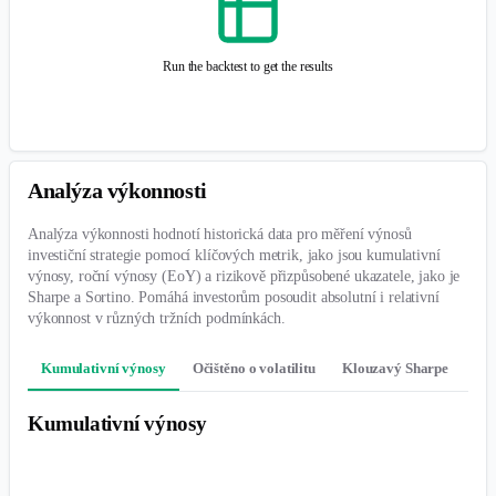
výnosy, roční výnosy (EoY) a rizikově přizpůsobené ukazatele, jako je
Sharpe a Sortino. Pomáhá investorům posoudit absolutní i relativní
výkonnost v různých tržních podmínkách.
Kumulativní výnosy
Očištěno o volatilitu
Klouzavý Sharpe
Klo
Kumulativní výnosy
Run the backtest to get the results
Tabulka ročních výnosů