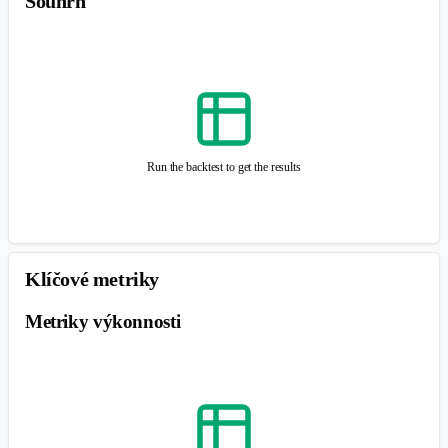
Tabulka poklesů
Run the backtest to get the results
Simulace Monte Carlo
Simulace Monte Carlo
je statistická metoda používaná k prognózování
výnosů portfolia generováním širokého spektra potenciálních výsledků
pomocí náhodného výběru z historických dat cen aktiv. Pomáhá
investorům posoudit potenciální riziko a výnos portfolia za různých
tržních podmínek. Simulace bere v úvahu počáteční investici a volitelně
simuluje scénáře peněžních toků, jako jsou pravidelné vklady, pevné