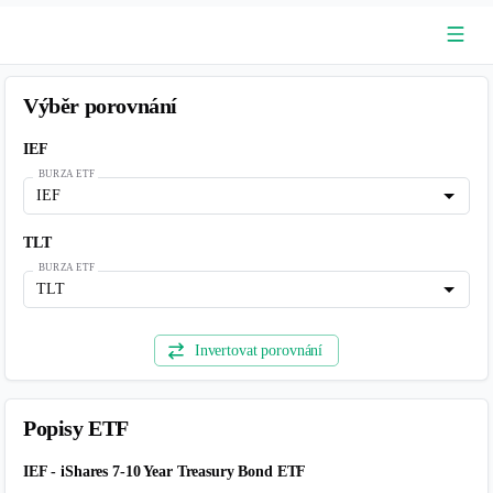
Run the backtest to get the results
Souhrn
Analýza výkonnosti
Analýza rizika
Simulace Monte 
Podrobné výnosy
PDF zpráva
Zanechat zpětnou vazbu
Collapse All
Run the backtest to get the results
Analýza výkonnosti
Analýza výkonnosti hodnotí historická data pro měření výnosů
investiční strategie pomocí klíčových metrik, jako jsou kumulativní