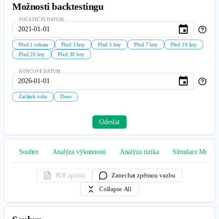
Analýza rizika
Analýza rizika se týká posouzení potenciálních negativních událostí,
které by mohly vést ke ztrátě kapitálu. Provedení analýzy rizika může
pomoci při rozhodování o tom, zda investici uskutečnit. K tomu se
používají metriky rizika, jako jsou poklesy, volatilita a beta, které
odrážejí důvěru investorů v konzistentnost investiční strategie.
Poklesy
Nejhorší poklesy
Klouzavá volatilita
Klouzavá be
Poklesy
Run the backtest to get the results