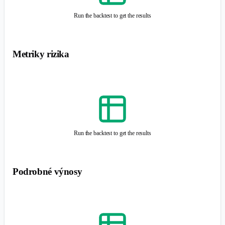
výběry nebo procentuální výběry.
DŮLEŽITÉ: Prognóza generovaná pomocí simulací Monte Carlo je čistě hypotetická
a nezaručuje budoucí výnosy. Investiční rozhodnutí by měla být učiněna s
přihlédnutím k různým faktorům a minulá výkonnost není zárukou budoucích
výsledků.
Metriky Monte Carlo
Run the backtest to get the results
Graf cen
Histogram
Simulované ceny portfolia