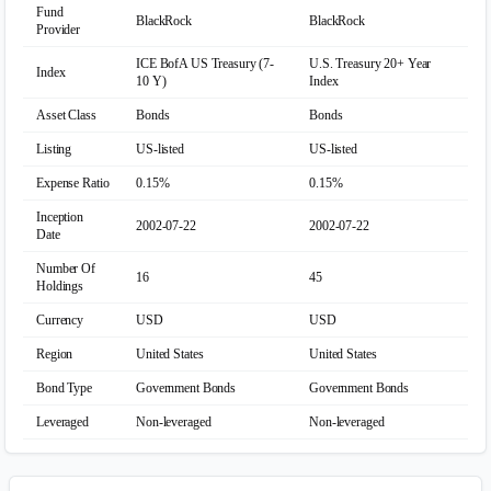
Run the backtest to get the results
Roční výnosy
Měsíční výnosy
Denní výnosy
Kvantily výnosů
Výnosy ke konci roku
Run the backtest to get the results